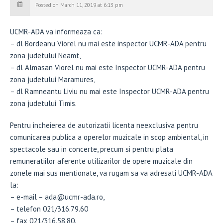
Posted on March 11, 2019 at 6:13 pm
UCMR-ADA va informeaza ca:
– dl Bordeanu Viorel nu mai este inspector UCMR-ADA pentru
zona judetului Neamt,
– dl Almasan Viorel nu mai este Inspector UCMR-ADA pentru
zona judetului Maramures,
– dl Ramneantu Liviu nu mai este Inspector UCMR-ADA pentru
zona judetului Timis.
Pentru incheierea de autorizatii licenta neexclusiva pentru
comunicarea publica a operelor muzicale in scop ambiental, in
spectacole sau in concerte, precum si pentru plata
remuneratiilor aferente utilizarilor de opere muzicale din
zonele mai sus mentionate, va rugam sa va adresati UCMR-ADA
la:
– e-mail – ada@ucmr-ada.ro,
– telefon 021/316.79.60
– fax 021/316.58.80.