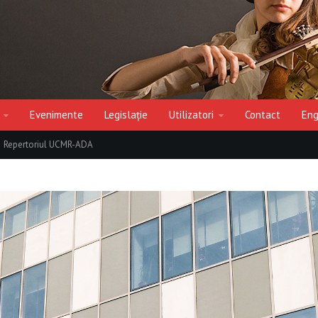
Evenimente
Legislație
Utilizatori
Contact
Eng
Repertoriul UCMR-ADA