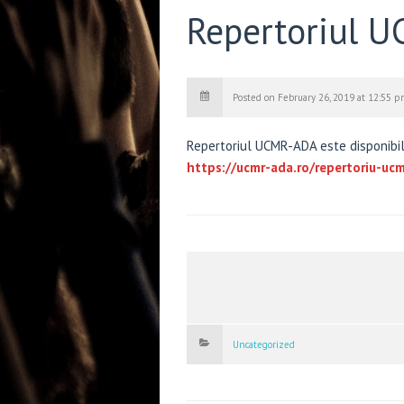
Repertoriul 
Posted on February 26, 2019 at 12:55 p
Repertoriul UCMR-ADA este disponibil
https://ucmr-ada.ro/repertoriu-uc
Uncategorized